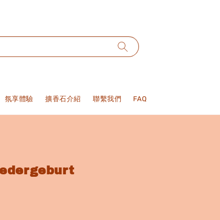
氛享體驗
擴香石介紹
聯繫我們
FAQ
dergeburt