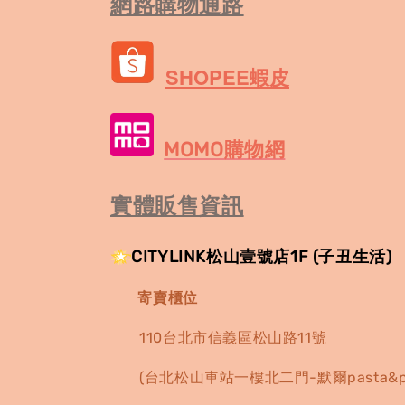
網路購物通路
SHOPEE蝦皮
MOMO購物網
實體販售資訊
CITYLINK松山壹號店1F (
子丑生活)
寄賣櫃位
110台北市信義區松山路11號
(台北松山車站一樓北二門-默爾pasta&pi