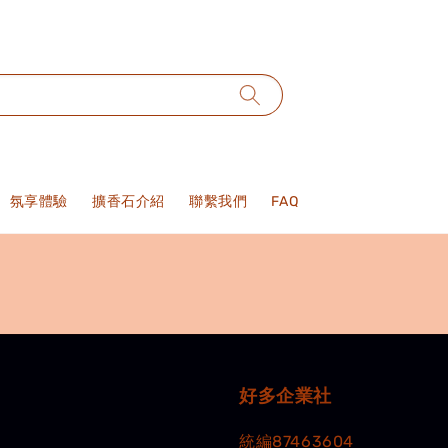
氛享體驗
擴香石介紹
聯繫我們
FAQ
好多企業社
統編87463604